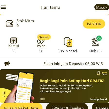
Hai, tamu
Masuk
Stok Mitra
ISI STOK
0
Check-in
On
0
0
Trx Massal
Hub CS
Flash Info
Jam Deposit : 06.00 WIB - 22.
Pulsa & Paket Data
E-Wallet & Tagihan
Games 